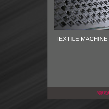
TEXTILE MACHINE
閱讀更